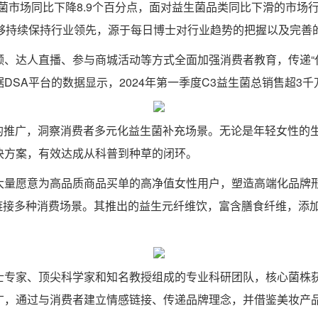
生菌市场同比下降8.9个百分点，面对益生菌品类同比下滑的市场行
能够持续保持行业领先，源于每日博士对行业趋势的把握以及完善
、达人直播、参与商城活动等方式全面加强消费者教育，传递“代
SA平台的数据显示，2024年第一季度C3益生菌总销售超3千万
容的推广，洞察消费者多元化益生菌补充场景。无论是年轻女性的
决方案，有效达成从科普到种草的闭环。
量愿意为高品质商品买单的高净值女性用户，塑造高端化品牌形象。
接多种消费场景。其推出的益生元纤维饮，富含膳食纤维，添加三
士专家、顶尖科学家和知名教授组成的专业科研团队，核心菌株
广，通过与消费者建立情感链接、传递品牌理念，并借鉴美妆产