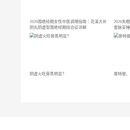
2026围绝经期女性中医调理指南｜花溪大补
2026
阴丸阴虚型围绝经期综合征详解
壹脉妥睡
阴虚火旺骨蒸明显？
普特彼、