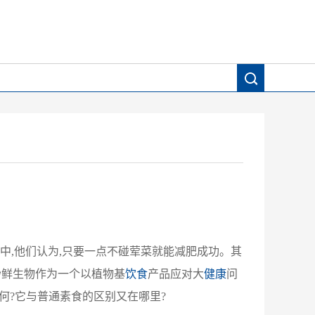
当中,他们认为,只要一点不碰荤菜就能减肥成功。其
妙鲜生物作为一个以植物基
饮食
产品应对大
健康
问
何?它与普通素食的区别又在哪里?