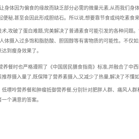
会让身体因为偏食的缘故而缺乏部分必需的微量元素,从而我们身
起便秘,甚至会因此形成胆结石。所以说,想要靠节食或纯吃素食
术,攻破了蛋白难题,完美解决了普通素食可能引发的各种问题
了人体摄入过多饱和脂肪酸、胆固醇等有害物质的可能性。不仅如
”来达到瘦身效果了。
营养餐时也严格遵照了《中国居民膳食指南》标准,并融合了中西
推荐摄入量了,既保障了营养素摄入,又减少了热量,解决了不懂
低嘌呤营养餐和肿瘤抵御营养餐,分别针对肥胖人群、痛风人群
者一个满意的答案。