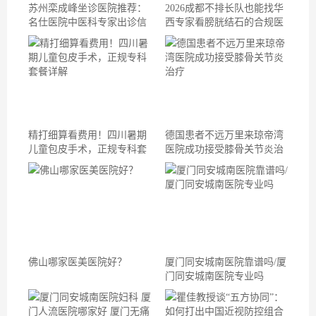
苏州栾成峰坐诊医院推荐：
2026成都不排长队也能找华
名仕医院中医科专家出诊信
西专家看膀胱结石的合规医
息一览
院
精打细算看费用！四川暑期
德国患者不远万里来琼帝湾
儿童包皮手术，正规专科套
医院成功接受膝骨关节炎治
餐详解
疗
佛山哪家医美医院好？
厦门同安城南医院靠谱吗/厦
门同安城南医院专业吗